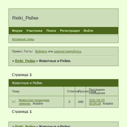
Reiki_Рейки
Форум
Участники
Поиск
Регистрация
Войти
Активные темы
Привет, Гость!
Войдите
или
зарегистрируйтесь
.
»
Reiki_Рейки
»
Животные и Рейки.
Страница:
1
Животные и Рейки.
Последнее
Тема
Ответов
Просмотров
сообщение
Животное-проводник
2011-04-24
0
688
энергии.
Ariadne
05:04:28
Ariadne
Страница:
1
»
Reiki_Рейки
»
Животные и Рейки.