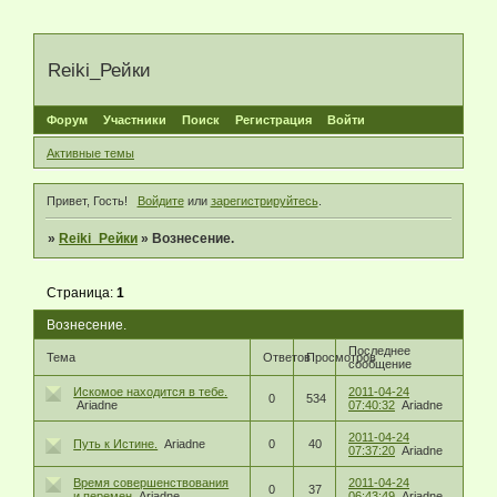
Reiki_Рейки
Форум
Участники
Поиск
Регистрация
Войти
Активные темы
Привет, Гость!
Войдите
или
зарегистрируйтесь
.
»
Reiki_Рейки
»
Вознесение.
Страница:
1
Вознесение.
Последнее
Тема
Ответов
Просмотров
сообщение
Искомое находится в тебе.
2011-04-24
0
534
Ariadne
07:40:32
Ariadne
2011-04-24
Путь к Истине.
Ariadne
0
40
07:37:20
Ariadne
Время совершенствования
2011-04-24
0
37
и перемен
Ariadne
06:43:49
Ariadne