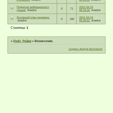
Поднятие вибрационного
2011-04-24
0
71
уровня
Ariadne
06:16:26
Ariadne
Духовный план человека.
2011-04-24
0
160
Ariadne
05:30:52
Ariadne
Страница:
1
»
Reiki_Рейки
»
Вознесение.
создать форум бесплатно