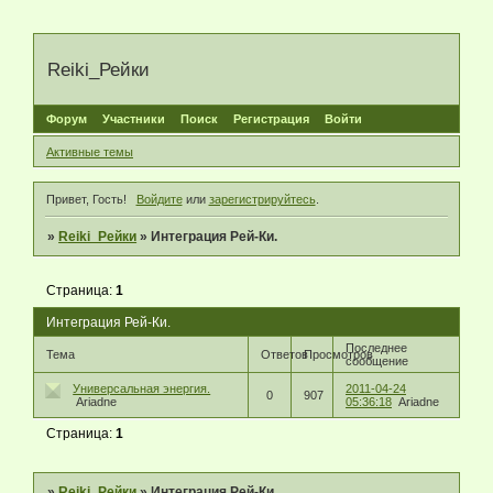
Reiki_Рейки
Форум
Участники
Поиск
Регистрация
Войти
Активные темы
Привет, Гость!
Войдите
или
зарегистрируйтесь
.
»
Reiki_Рейки
»
Интеграция Рей-Ки.
Страница:
1
Интеграция Рей-Ки.
Последнее
Тема
Ответов
Просмотров
сообщение
Универсальная энергия.
2011-04-24
0
907
Ariadne
05:36:18
Ariadne
Страница:
1
»
Reiki_Рейки
»
Интеграция Рей-Ки.