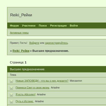
Reiki_Рейки
Форум
Участники
Поиск
Регистрация
Войти
Активные темы
Привет, Гость!
Войдите
или
зарегистрируйтесь
.
»
Reiki_Рейки
»
Высшее предназначение.
Страница:
1
Высшее предназначение.
Тема
Новые ЗАПОВЕДИ - что вы о них думаете?
Михаиллл
Принеси Свет в свою жизнь
Ariadne
Я есть Абсолют!
Ariadne
Путь к Истине.
Ariadne