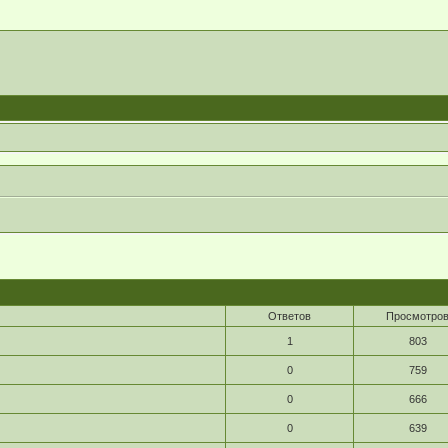
Ответов
Просмотро
1
803
0
759
0
666
0
639