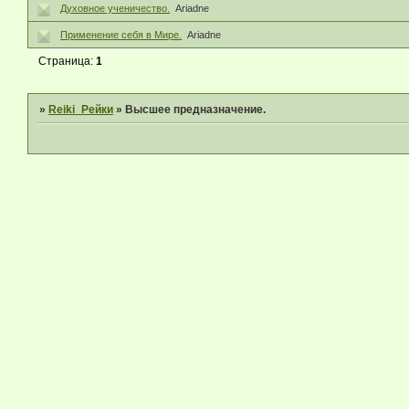
Духовное ученичество.
Ariadne
Применение себя в Мире.
Ariadne
Страница:
1
»
Reiki_Рейки
»
Высшее предназначение.