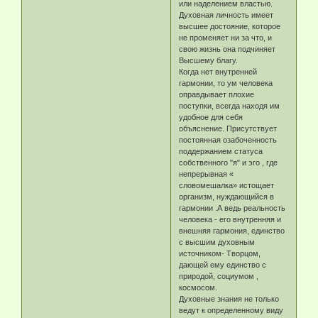
или наделением властью.
Духовная личность имеет
высшее достояние, которое
не променяет ни за что, и
свою жизнь она подчиняет
Высшему благу.
Когда нет внутренней
гармонии, то ум человека
оправдывает плохие
поступки, всегда находя им
удобное для себя
объяснение. Присутствует
постоянная озабоченность
поддержанием статуса
собственного "я" и эго , где
непрерывная «
словомешалка» истощает
организм, нуждающийся в
гармонии .А ведь реальность
человека - его внутренняя и
внешняя гармония, единство
с высшим духовным
источником- Творцом,
дающей ему единство с
природой, социумом ,
космосом.
Духовные знания не только
ведут к определенному виду