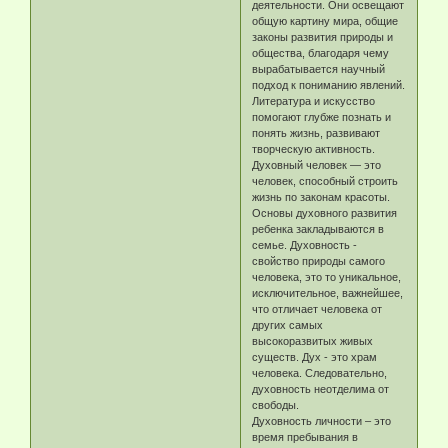
деятельности. Они освещают
общую картину мира, общие
законы развития природы и
общества, благодаря чему
вырабатывается научный
подход к пониманию явлений.
Литература и искусство
помогают глубже познать и
понять жизнь, развивают
творческую активность.
Духовный человек — это
человек, способный строить
жизнь по законам красоты.
Основы духовного развития
ребенка закладываются в
семье. Духовность -
свойство природы самого
человека, это то уникальное,
исключительное, важнейшее,
что отличает человека от
других самых
высокоразвитых живых
существ. Дух - это храм
человека. Следовательно,
духовность неотделима от
свободы.
Духовность личности – это
время пребывания в