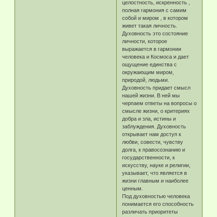
целостность, искренность ,
полная гармония с самим
собой и миром , в котором
живет такая личность.
Духовность это состояние
личности, которое
выражается в гармонии
человека и Космоса и дает
ощущение единства с
окружающим миром,
природой, людьми.
Духовность придает смысл
нашей жизни. В ней мы
черпаем ответы на вопросы о
смысле жизни, о критериях
добра и зла, истины и
заблуждения. Духовность
открывает нам доступ к
любви, совести, чувству
долга, к правосознанию и
государственности, к
искусству, науке и религии,
указывает, что является в
жизни главным и наиболее
ценным.
Под духовностью человека
понимается его способность
различать приоритеты