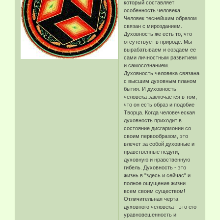
который составляет
особенность человека.
Человек теснейшим образом
связан с мирозданием.
Духовность же есть то, что
отсутствует в природе. Мы
вырабатываем и создаем ее
сами личностным развитием
и самосознанием.
Духовность человека связана
с высшим духовным планом
бытия. И духовность
человека заключается в том,
что он есть образ и подобие
Творца. Когда человеческая
духовность приходит в
состояние дисгармонии со
своим первообразом, это
влечет за собой духовные и
нравственные недуги,
духовную и нравственную
гибель. Духовность - это
жизнь в "здесь и сейчас" и
полное ощущение жизни
всем своим существом!
Отличительная черта
духовного человека - это его
уравновешенность и