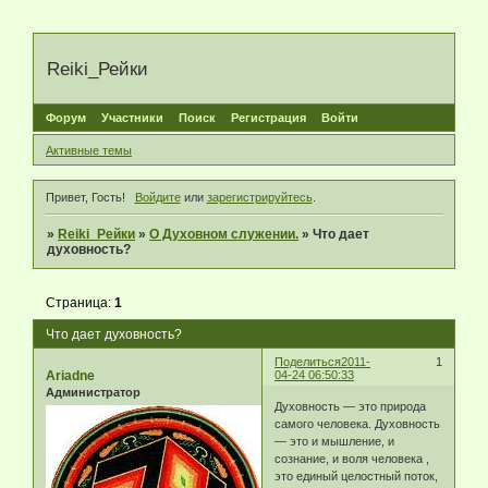
Reiki_Рейки
Форум
Участники
Поиск
Регистрация
Войти
Активные темы
Привет, Гость!
Войдите
или
зарегистрируйтесь
.
»
Reiki_Рейки
»
О Духовном служении.
»
Что дает
духовность?
Страница:
1
Что дает духовность?
Поделиться
2011-
1
Ariadne
04-24 06:50:33
Администратор
Духовность — это природа
самого человека. Духовность
— это и мышление, и
сознание, и воля человека ,
это единый целостный поток,