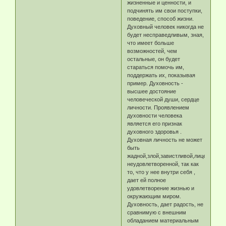
жизненные и ценности, и
подчинять им свои поступки,
поведение, способ жизни.
Духовный человек никогда не
будет несправедливым, зная,
что имеет больше
возможностей, чем
остальные, он будет
стараться помочь им,
поддержать их, показывая
пример. Духовность -
высшее достояние
человеческой души, сердце
личности. Проявлением
духовности человека
является его признак
духовного здоровья .
Духовная личность не может
быть
жадной,злой,завистливой,лицемерной
неудовлетворенной, так как
то, что у нее внутри себя ,
дает ей полное
удовлетворение жизнью и
окружающим миром.
Духовность, дает радость, не
сравнимую с внешним
обладанием материальным