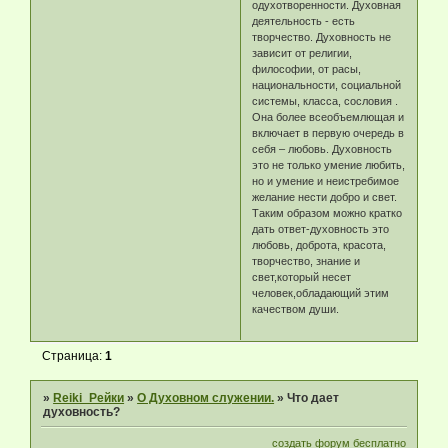
одухотворенности. Духовная
деятельность - есть
творчество. Духовность не
зависит от религии,
философии, от расы,
национальности, социальной
системы, класса, сословия .
Она более всеобъемлющая и
включает в первую очередь в
себя – любовь. Духовность
это не только умение любить,
но и умение и неистребимое
желание нести добро и свет.
Таким образом можно кратко
дать ответ-духовность это
любовь, доброта, красота,
творчество, знание и
свет,который несет
человек,обладающий этим
качеством души.
Страница:
1
»
Reiki_Рейки
»
О Духовном служении.
»
Что дает
духовность?
создать форум бесплатно