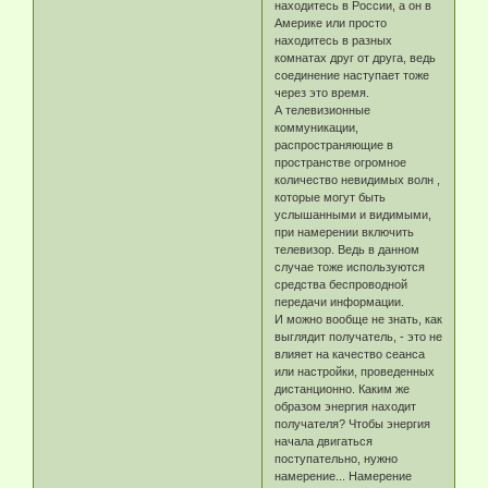
находитесь в России, а он в
Америке или просто
находитесь в разных
комнатах друг от друга, ведь
соединение наступает тоже
через это время.
А телевизионные
коммуникации,
распространяющие в
пространстве огромное
количество невидимых волн ,
которые могут быть
услышанными и видимыми,
при намерении включить
телевизор. Ведь в данном
случае тоже используются
средства беспроводной
передачи информации.
И можно вообще не знать, как
выглядит получатель, - это не
влияет на качество сеанса
или настройки, проведенных
дистанционно. Каким же
образом энергия находит
получателя? Чтобы энергия
начала двигаться
поступательно, нужно
намерение... Намерение