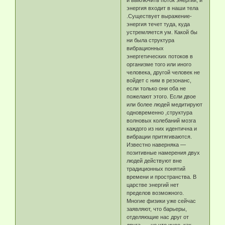
и выключить поток энергии, и
энергия входит в наши тела
.Существует выражение-
энергия течет туда, куда
устремляется ум. Какой бы
ни была структура
вибрационных
энергетических потоков в
организме того или иного
человека, другой человек не
войдет с ним в резонанс,
если только они оба не
пожелают этого. Если двое
или более людей медитируют
одновременно ,структура
волновых колебаний мозга
каждого из них идентична и
вибрации притягиваются.
Известно наверняка —
позитивные намерения двух
людей действуют вне
традиционных понятий
времени и пространства. В
царстве энергий нет
пределов возможного.
Многие физики уже сейчас
заявляют, что барьеры,
отделяющие нас друг от