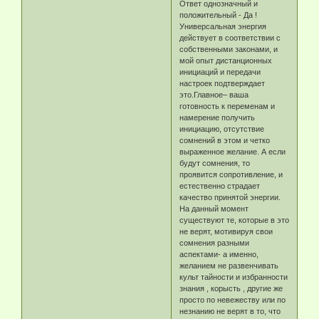
Ответ однозначный и
положительный - Да !
Универсальная энергия
действует в соответствии с
собственными законами, и
мой опыт дистанционных
инициаций и передачи
настроек подтверждает
это.Главное– ваша
готовность к переменам и
намерение получить
инициацию, отсутствие
сомнений в этом и четко
выраженное желание. А если
будут сомнения, то
проявится сопротивление, и
естественно страдает
качество принятой энергии.
На данный момент
существуют те, которые в это
не верят, мотивируя свои
сомнения разными
аспектами- а именно,
желанием не развенчивать
культ тайности и избранности
знания , корысть , другие же
просто по невежеству или по
незнанию не верят в то, что