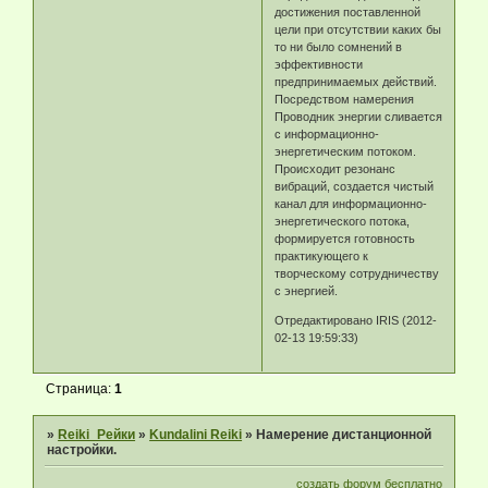
достижения поставленной
цели при отсутствии каких бы
то ни было сомнений в
эффективности
предпринимаемых действий.
Посредством намерения
Проводник энергии сливается
с информационно-
энергетическим потоком.
Происходит резонанс
вибраций, создается чистый
канал для информационно-
энергетического потока,
формируется готовность
практикующего к
творческому сотрудничеству
с энергией.
Отредактировано IRIS (2012-
02-13 19:59:33)
Страница:
1
»
Reiki_Рейки
»
Kundalini Reiki
»
Намeрение дистанционной
настройки.
создать форум бесплатно