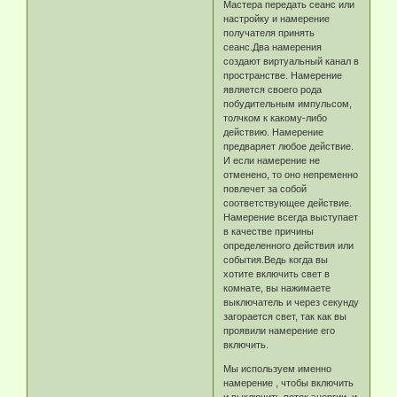
Мастера передать сеанс или
настройку и намерение
получателя принять
сеанс.Два намерения
создают виртуальный канал в
пространстве. Намерение
является своего рода
побудительным импульсом,
толчком к какому-либо
действию. Намерение
предваряет любое действие.
И если намерение не
отменено, то оно непременно
повлечет за собой
соответствующее действие.
Намерение всегда выступает
в качестве причины
определенного действия или
события.Ведь когда вы
хотите включить свет в
комнате, вы нажимаете
выключатель и через секунду
загорается свет, так как вы
проявили намерение его
включить.
Мы используем именно
намерение , чтобы включить