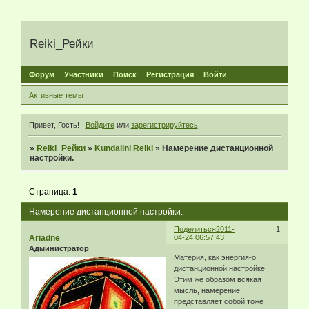
Reiki_Рейки
Форум
Участники
Поиск
Регистрация
Войти
Активные темы
Привет, Гость!
Войдите
или
зарегистрируйтесь
.
»
Reiki_Рейки
»
Kundalini Reiki
»
Намeрение дистанционной
настройки.
Страница:
1
Намeрение дистанционной настройки.
Поделиться
2011-
1
Ariadne
04-24 06:57:43
Администратор
Материя, как энергия-о
дистанционной настройке
Этим же образом всякая
мысль, намерение,
представляет собой тоже