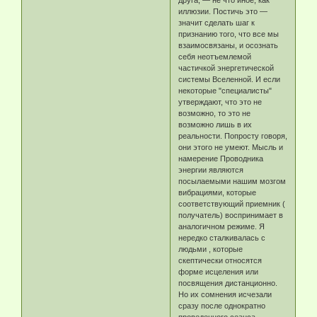
друга, — не что иное, как
иллюзии. Постичь это —
значит сделать шаг к
признанию того, что все мы
взаимосвязаны, и осознать
себя неотъемлемой
частичкой энергетической
системы Вселенной. И если
некоторые "специалисты"
утверждают, что это не
возможно, то это не
возможно лишь в их
реальности. Попросту говоря,
они этого не умеют. Мысль и
намерение Проводника
энергии являются
посылаемыми нашим мозгом
вибрациями, которые
соответствующий приемник (
получатель) воспринимает в
аналогичном режиме. Я
нередко сталкивалась с
людьми , которые
скептически относятся
форме исцеления или
посвящения дистанционно.
Но их сомнения исчезали
сразу после однократно