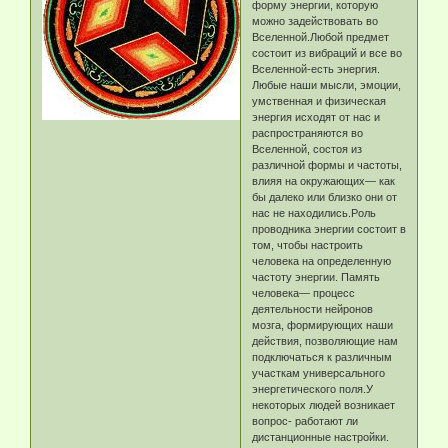
форму энергии, которую
можно задействовать во
Вселенной.Любой предмет
состоит из вибраций и все во
Вселенной-есть энергия.
Любые наши мысли, эмоции,
умственная и физическая
энергия исходят от нас и
распространяются во
Вселенной, состоя из
различной формы и частоты,
влияя на окружающих— как
бы далеко или близко они от
нас не находились.Роль
проводника энергии состоит в
том, чтобы настроить
человека на определенную
частоту энергии. Память
человека— процесс
деятельности нейронов
мозга, формирующих наши
действия, позволяющие нам
подключаться к различным
участкам универсального
энергетического поля.У
некоторых людей возникает
вопрос- работают ли
дистанционные настройки.