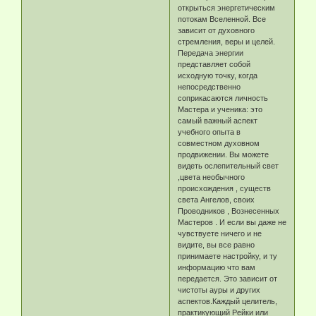
открыться энергетическим
потокам Вселенной. Все
зависит от духовного
стремления, веры и целей.
Передача энергии
представляет собой
исходную точку, когда
непосредственно
соприкасаются личность
Мастера и ученика: это
самый важный аспект
учебного опыта в
совместном духовном
продвижении. Вы можете
видеть ослепительный свет
,цвета необычного
происхождения , существ
света Ангелов, своих
Проводников , Вознесенных
Мастеров . И если вы даже не
чувствуете ничего и не
видите, вы все равно
принимаете настройку, и ту
информацию что вам
передается. Это зависит от
чистоты ауры и других
аспектов.Каждый целитель,
практикующий Рейки или