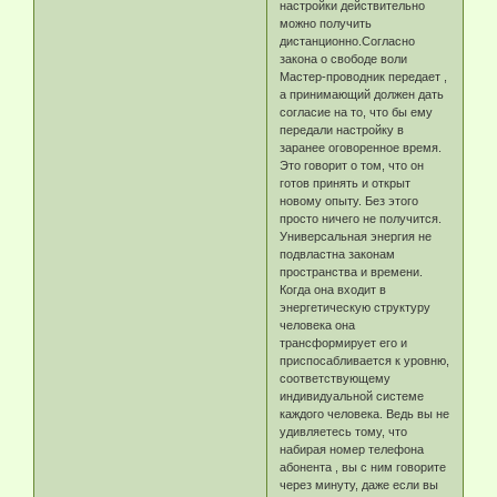
настройки действительно
можно получить
дистанционно.Согласно
закона о свободе воли
Мастер-проводник передает ,
а принимающий должен дать
согласие на то, что бы ему
передали настройку в
заранее оговоренное время.
Это говорит о том, что он
готов принять и открыт
новому опыту. Без этого
просто ничего не получится.
Универсальная энергия не
подвластна законам
пространства и времени.
Когда она входит в
энергетическую структуру
человека она
трансформирует его и
приспосабливается к уровню,
соответствующему
индивидуальной системе
каждого человека. Ведь вы не
удивляетесь тому, что
набирая номер телефона
абонента , вы с ним говорите
через минуту, даже если вы