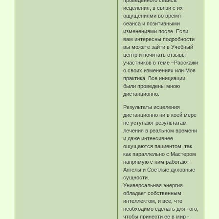
проведенного сеанса
исцеления, в связи с их
ощущениями во время
сеанса и позитивными
изменениями после. Если
вам интересны подробности
вы можете зайти в Учебный
центр и почитать отзывы
участников в теме –Расскажи
о своих изменениях или Моя
практика. Все инициации
были проведены мною
дистанционно.
Результаты исцеления
дистанционно ни в коей мере
не уступают результатам
лечения в реальном времени
и даже интенсивнее
ощущаются пациентом, так
как параллельно с Мастером
напрямую с ним работают
Ангелы и Светлые духовные
сущности.
Универсальная энергия
обладает собственным
интеллектом, и все, что
необходимо сделать для того,
чтобы принести ее в мир -