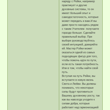
наряду с Рейки, например
практикует и другие
духовные системы, то он
имеет больший опыт и
самодостаточность, которые
может передать и вам.И вы
даже просто находясь рядом
с таким Учителем получаете
гораздо больше. Сделайте
правильный выбор. При
выборе руководствуйтесь
своей интуицией, доверяйте
ей. Мастер Рэйки может
оказаться одной из самых
подходящих фигур для того,
чтобы помочь идти по пути,
если есть такая потребность.
Или в том, чтобы найти свой
путь.
Вступая на путь Рейки, вы
вступаете в новую жизнь
Света и Любви. Вы должны
понимать, что некоторые
силы будут противиться
Вашему духовному росту, так
как вы навсегда уходите к
силам добра, которые
работают над гармонизацией