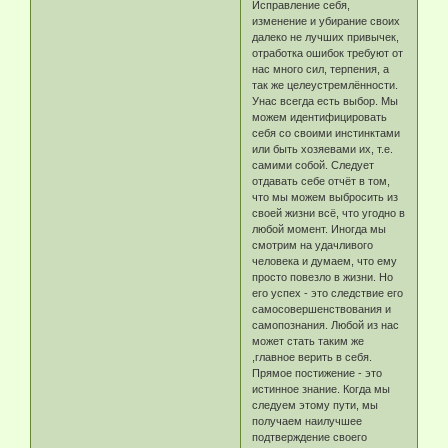
Исправление себя,
изменение и убирание своих
далеко не лучших привычек,
отработка ошибок требуют от
нас много сил, терпения, а
так же целеустремлённости.
Унас всегда есть выбор. Мы
можем идентифицировать
себя со своими инстинктами
или быть хозяевами их, т.е.
самими собой. Следует
отдавать себе отчёт в том,
что мы можем выбросить из
своей жизни всё, что угодно в
любой момент. Иногда мы
смотрим на удачливого
человека и думаем, что ему
просто повезло в жизни. Но
его успех - это следствие его
самосовершенствования и
самопознания. Любой из нас
может стать таким же
,главное верить в себя.
Прямое постижение - это
истинное знание. Когда мы
следуем этому пути, мы
получаем наилучшее
подтверждение своего