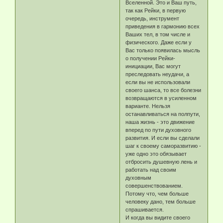
Вселенной. Это и Ваш путь,
так как Рейки, в первую
очередь, инструмент
приведения в гармонию всех
Ваших тел, в том числе и
физического. Даже если у
Вас только появилась мысль
о получении Рейки-
инициации, Вас могут
преследовать неудачи, а
если вы не использовали
своего шанса, то все болезни
возвращаются в усиленном
варианте. Нельзя
останавливаться на полпути,
наша жизнь - это движение
вперед по пути духовного
развития. И если вы сделали
шаг к своему саморазвитию -
уже одно это обязывает
отбросить душевную лень и
работать над своим
духовным
совершенствованием.
Потому что, чем больше
человеку дано, тем больше
спрашивается.
И когда вы видите своего