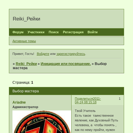
Reiki_Рейки
Форум
Участники
Поиск
Регистрация
Войти
Активные темы
Привет, Гость!
Войдите
или
зарегистрируйтесь
.
»
Reiki_Рейки
»
Инициация или посвящение.
»
Выбор
мастера
Страница:
1
Выбор мастера
Поделиться
2011-
1
Ariadne
04-24 08:15:18
Администратор
Твой Учитель
Есть такое таинственное
явление, как Духовный Путь
человека, а чтобы понять ,
как по нему пройти, нужен