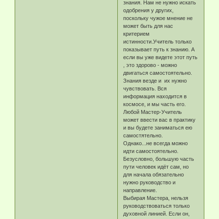
знания. Нам не нужно искать
одобрения у других,
поскольку чужое мнение не
может быть для нас
критерием
истинности.Учитель только
показывает путь к знанию. А
если вы уже видете этот путь
, это здорово - можно
двигаться самостоятельно.
Знания везде и их нужно
чувствовать. Вся
информация находится в
космосе, и мы часть его.
Любой Мастер-Учитель
может ввести вас в практику
и вы будете заниматься ею
самостятельно.
Однако...не всегда можно
идти самостоятельно.
Безусловно, большую часть
пути человек идёт сам, но
для начала обязательно
нужно руководство и
направление.
Выбирая Мастера, нельзя
руководствоваться только
духовной линией. Если он,