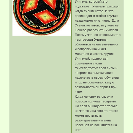
Учитель, который это
подскажет! Учитель приходит
когда Ученик готов. И это
происходит в любом случае,
независимо ни от чего. Если
Ученик не готов, то у него нет
шансов распознать Учителя.
Потому что- он не понимает о
чем говорит Учитель ,
обижается на его замечания
и поправки,начинает
метаться и искать других
Учителей, подвергает
сомнениям слова
Учителя,тратит свои силы и
энергию на выискивание
недочетов в своем обучении
и т.д не осозновая, какую
возможность он теряет при
этом.
Когда человек готов, он и
помощь получает вовремя.
Но если он надеется только
на что-то и на кого-то, то его
может постигнуть
разочарование – манна
небесная не посыплется на
него.