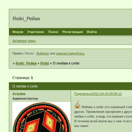
Reiki_Рейки
Форум
Участники
Поиск
Регистрация
Войти
Активные темы
Привет, Гость!
Войдите
или
зарегистрируйтесь
.
»
Reiki_Рейки
»
Reiki
»
О любви к себе
Страница:
1
О любви к себе
Ariadne
Поделиться
2011-04-24 09:06:12
Администратор
Любовь к себе-это огромный стим
других. Проявления презрения к друг
любви к себе, а ведь это важная сту
В течении всей жизни мы с кем то вс
мы сами!