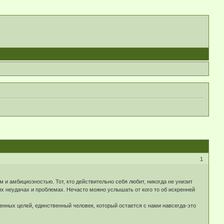
1
и амбициозностью. Тот, кто действительно себя любит, никогда не унизит
их неудачах и проблемах. Нечасто можно услышать от кого то об искренней
енных целей, единственный человек, который остается с нами навсегда-это