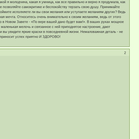
ой я молодчина, какая я умница, как все правильно и верно я продумала, как
Не позволяйте самокритике и беспокойству терзать свою душу. Принимайте
поймите исполняете ли вы свои желания или уступаете желаниям других? Ведь
ая мечта. Относитесь очень внимательно к своим желаниям, ведь от этого
о в Новом Завете - «По вере вашей дано будет вам!». В ваших руках мощное
ая маленькая мелочь и связанное с ней приподнятое настроение, дают
 и вы увидите яркие краски в повседневной жизни. Немаловажная деталь - не
, приносит успех приятно И ЗДОРОВО!
2