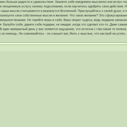
жно больше радости и удовольствия. Хвалите себя ежедневно мысленно или вслух-«как
ете неоценимую услугу своему подсознанию, если научитесь одобрять свои действия. 
се наши мысли считываются и реализутся Вселенной. Прислушайтесь к своей душе, и 
еализуете свои собственные мысли и желания. Что такое желание? Это сфокусированн
вершенствоанию. Не теряйте веры в себя. Вера творит чудеса, ведь недаром написан
. Балуйте себя, дарите себе подарки, не ожидая ,когда это сделает кто-то. Даже сам
В один прекрасный день у вас появится ощущение, что исчезла с глаз какая то пелена
а за помощь. Не сомневайтесь - он слышит вас.Жить с мыслью, что настрой на успех