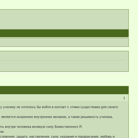
1
у ученику не хотелось бы войти в контакт с этими существами для своего
 является искреннее внутреннее желание, а также решимость ученика.
ть внутри человека великую силу Божественного Я.
ом.
овения, защиту, наставления, силу, указания и предписания, любовь и