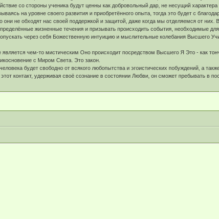
ствие со стороны ученика будут ценны как добровольный дар, не несущий характера 
вываясь на уровне своего развития и приобретённого опыта, тогда это будет с благ
о они не обходят нас своей поддержкой и защитой, даже когда мы отделяемся от них.
определённые жизненные течения и призывать происходить события, необходимые для
ропускать через себя Божественную интуицию и мыслительные колебания Высшего Учит
является чем-то мистическим Оно происходит посредством Высшего Я Это - как тон
икосновение с Миром Света. Это закон.
человека будет свободно от всякого любопытства и эгоистических побуждений, а такж
 этот контакт, удерживая своё сознание в состоянии Любви, он сможет пребывать в