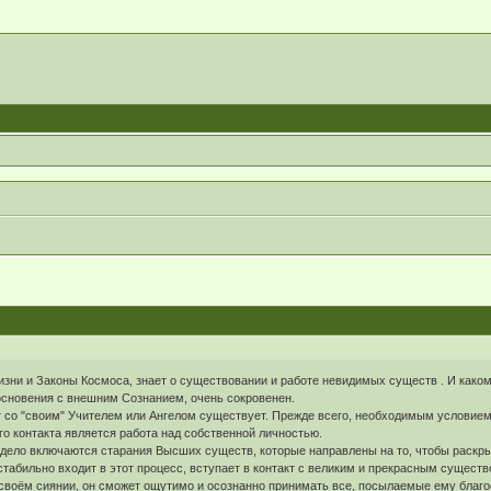
Жизни и Законы Космоса, знает о существовании и работе невидимых существ . И каком
сновения с внешним Сознанием, очень сокровенен.
т со "своим" Учителем или Ангелом существует. Прежде всего, необходимым условием
о контакта является работа над собственной личностью.
 дело включаются старания Высших существ, которые направлены на то, чтобы раскры
стабильно входит в этот процесс, вступает в контакт с великим и прекрасным существ
воём сиянии, он сможет ощутимо и осознанно принимать все, посылаемые ему благосл