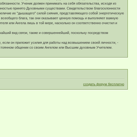
обязанности. Ученик должен принимать на себя обязательства, исходя из
одарностью принято Духовными существами. Свидетельством благосклонности
 Величие их "дышащего" силой сияния, представляющего собой энергетическую
 всеобщего блага, так они оказывают ценную помощь и выполняют важную
еля или Ангела лишь в той мере, насколько он соответственно очистил и
чайший вид связи, также и совершеннейший, поскольку посредством
е, если он приложит усилия для работы над возвышением своей личности, -
 постоянном общении со своим Ангелом или Высшим духовным Учителем.
создать форум бесплатно