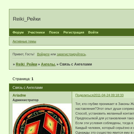
Reiki_Рейки
Форум
Участники
Поиск
Регистрация
Войти
Активные темы
Привет, Гость!
Войдите
или
зарегистрируйтесь
.
»
Reiki_Рейки
»
Ангелы.
»
Связь с Ангелами
Страница:
1
Связь с Ангелами
Ariadne
Поделиться
2011-04-24 09:18:33
Администратор
Тот, кто глубже проникает в Законы 
наставления?Этот опыт души соприко
Способ, установить желанный контак
Предпосылкой для установления таког
Если эти условия соблюдены, тогда в
Каждый человек, который серьёзно и 
Однажды это существо явится ему в с