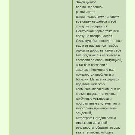
Закон циклов
всё во Вселенной
развивается
циклично,поэтому человеку
всё сразу не даётся и всё
сразу не забирается.
Негативная Карма тоже вся
сразу не возвращается.
Силы судьбы проходят через
вас и от вас зависит выбор
одной из дорог, вы сами себе
Бог. Когда же вы не живете в
согласии со своей интуицией,
а также в согласии с
законами Космоса, у вас
появляются проблемы и
болезни. Мы все находимся
под влиянием этих
космических законов, они не
только создают различные
глубинные установки и
программные системы, но и
могут быть причиной войн,
эпидемий,
катастроф.Сегодня важно
открыться истинной
реальности, образно говоря,
взять те ключи, которые,