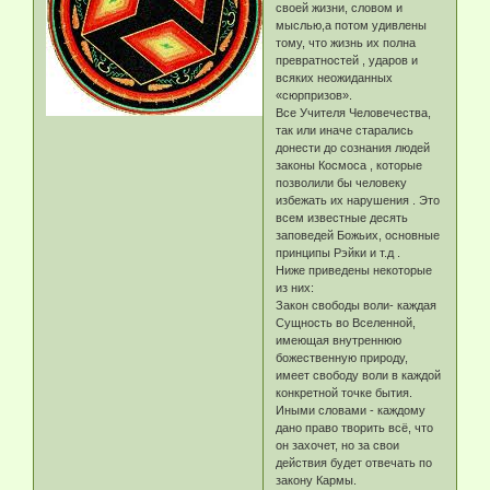
своей жизни, словом и
мыслью,а потом удивлены
тому, что жизнь их полна
превратностей , ударов и
всяких неожиданных
«сюрпризов».
Все Учителя Человечества,
так или иначе старались
донести до сознания людей
законы Космоса , которые
позволили бы человеку
избежать их нарушения . Это
всем известные десять
заповедей Божьих, основные
принципы Рэйки и т.д .
Ниже приведены некоторые
из них:
Закон свободы воли- каждая
Сущность во Вселенной,
имеющая внутреннюю
божественную природу,
имеет свободу воли в каждой
конкретной точке бытия.
Иными словами - каждому
дано право творить всё, что
он захочет, но за свои
действия будет отвечать по
закону Кармы.