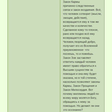
Закон Кармы
причинно-следственные
связи и закон воздаяния. Всё,
что человек сотворит (мысли,
эмоции, действия),
возвращается ему в том же
качестве и количестве.
Сделанное кому-то плохое,
рано или поздно всё ему
возвращается назад.
Человек,творящий добро,
получает его из Вселенной
приумноженное- что
посеешь, то и пожнёшь.
Закон Зов заставляет
ответить-каждый человек
имеет право обратиться к
Высшим сущностям за
помощью и она ему будет
оказана, но в той степени,
насколько позволяют законы
Кармы, Закон Прощения и
Закон Милосердия. Вот
почему миллионы людей по
всему миру молятся Богу,
обращаясь к нему за
помощью. Но делают ли они
это осознанно?