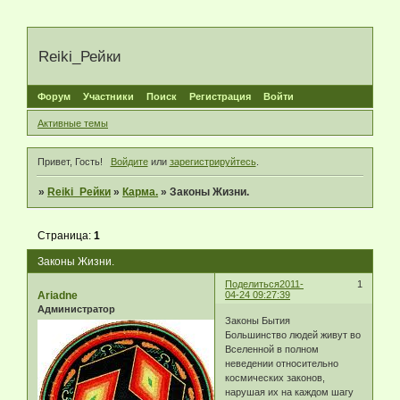
Reiki_Рейки
Форум
Участники
Поиск
Регистрация
Войти
Активные темы
Привет, Гость!
Войдите
или
зарегистрируйтесь
.
»
Reiki_Рейки
»
Карма.
»
Законы Жизни.
Страница:
1
Законы Жизни.
Поделиться
2011-
1
Ariadne
04-24 09:27:39
Администратор
Законы Бытия
Большинство людей живут во
Вселенной в полном
неведении относительно
космических законов,
нарушая их на каждом шагу