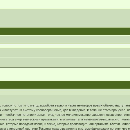
с говорит о том, что метод подобран верно, и через некоторое время обычно наступае
а и поступать в систему кровообращения, для выведения. В течение этого процесса, 
ки - необычное потение и запах тела, частое мочеиспускание, диарея, повышение тем
ниматься энергетическими практиками, его тонкие тела начинают отчищаться от негат
кие, которые попадают извне, и такие, которые производит наш организм. Клетки наше
емы в иммунной системе.Токсины накапливаются в системе фильтрации потому, что м