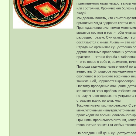
принимаемого нами лекарства или мы
или состояний. Хроническая болезнь 
людей.
Мы должны понять, что хочет выразит
организме.Когда здоровая клетка исп
При подавлении симптомов местными 
миазмов состоит в том, чтобы ликви
разрушают разум. Они ослабляют вол
состязаются с ними. Жизнь — это не
Страдание организма существенно об
другие местные проявления.Внутрення
практики — это не борьба с заболева
что-то новое о себе и, возможно, то
Природа задумала человеческий орга
вещества. В процессе жизнедеятельн
скоплению в организме токсичных вещ
закисленной, нарушается кровообраще
Поэтому проведение очищения, детокс
кто хочет от этих проблем избавиться
потому, что во-первых, не устранена
отравляя ткани, органы, мозг.
Токсины имеют кислую реакцию. С ув
межклеточными и внутриклеточными в
происходит во время целительного кр
Принципы правильного питания, конт
готовности и защиты от любых токсин
На сегодняшний день существует боле