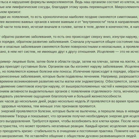
льса и нарушение формулы микроэлементов. Ведь наш организм состоит из клеток, к
сные или лимфатические сосуды, благодаря этому кровь перемещается. Микроэлемент
ьном кризисе:
ядке их появления, то есть хронологически наиболее поздние сменяются симптомами,
лее жизненно важных органов к менее важным и от "внутренности" тела в направления
й части тела вниз, исчезая вначале в голове, затем в теле, делее в конечностях, в нап
обратно развитию заболевания, то есть оно происходит сверху вниз, изнутри наружу
 в порядке, обратном развитию заболевания. Сначала улучшается общее состояние пац
е и опасные заболевания сменяются более поверхностными и неопасными, а проявлени
ано, в нем нет систем, не имеющих друг к другу отношения. Исцеление — это не исч
имер- лицевые боли, затем боли в области груди, затем на плечах, затем на локтях, 
дка приходят суставные боли. Организм как бы изгоняет наружу заболевание. Исцеле
, но появляются кожные болезни или поносы. Излечение происходит в порядке, обратн
еренесенные заболевания, которые были подавлены лечением. Например, разрешается 
ремени возникновения развитию кисты матки или эндометриозу. Обостряются, зачасту
 движение симптомов изнутри наружу, от вышерасположенных частей к нижерасполож
нием активности выделительных органов с появлением отделяемого- пота, мочеиспус
следовать увеличение ощущения благополучия и большей жизнеспособности.
х часов до нескольких дней, редко несколько недель.И проявляется во время практи
 здоровья человека, тем меньше этих признаков проявится.
 энергией проявляются болезни, которые были не вылечены, а перешли лишь в невид
ловением Творца и показывает, что организм получил необходимую энергию для исцел
ного выздоровления. Требуется время, чтобы возобновить все клетки крови. После н
остранства, что может проявить негативные реакции. Каждый кризис исцеления закан
о преодолеть кризис- стабильность в очищении и постоянная практика. Помните наст
 саморазвитию. Не оставляйте общение с обществом духовно развивающихся людей.