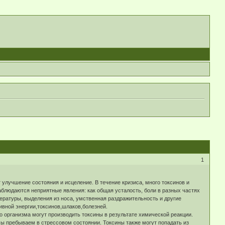
1
т улучшение состояния и исцеление. В течение кризиса, много токсинов и
наблюдаются неприятные явления: как общая усталость, боли в разных частях
пературы, выделения из носа, умственная раздражительность и другие
ивной энергии,токсинов,шлаков,болезней.
го организма могут производить токсины в результате химической реакции.
ы пребываем в стрессовом состоянии. Токсины также могут попадать из