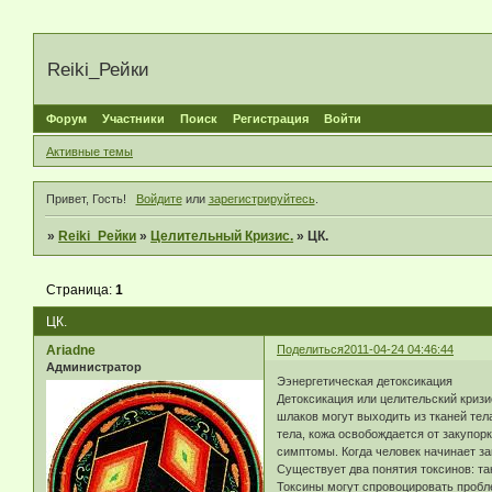
Reiki_Рейки
Форум
Участники
Поиск
Регистрация
Войти
Активные темы
Привет, Гость!
Войдите
или
зарегистрируйтесь
.
»
Reiki_Рейки
»
Целительный Кризис.
»
ЦК.
Страница:
1
ЦК.
Ariadne
Поделиться
2011-04-24 04:46:44
Администратор
Ээнергетическая детоксикация
Детоксикация или целительский кризи
шлаков могут выходить из тканей тел
тела, кожа освобождается от закупор
симптомы. Когда человек начинает за
Существует два понятия токсинов: та
Токсины могут спровоцировать пробл