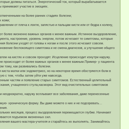
оторые должны питаться. Энергетический ток, который вырабатывается
ы принимают участие в эмоциях.
 отмеченными на более ранних стадиях болезни;
х кожи;
равлении от плеча к локтю, запястью и пальцам кисти или от бедра к колену,
, от более жизненно важных органов к менее важным. Истинное выздоровление,
иента, настроение, уровень энергии, потом исчезают те симптомы, которые
я болезни уходят от головы к ногам и после этого исчезают совсем.
езновение беспокоящего симптома и не смена диагнозов, а улучшение общего
затем на кистях и совсем проходят. Исцеление происходит изнутри наружу.
ние происходит от более важных органов к менее важным.Пример- у пациента
ом тому, как развивались болезни.
киста матки или эндометриоз, но на некоторое время обостряются боли в
ю с тем, чтобы затем уйти уже навсегда.
енным частям и появление старых симптомов. Естественный целительный
кания, учащенного стула,насморка. Этот вид очистительных симптомов
ки неоднократно, наружу всплывают все заболевания, даже перенесенные
имую- хроническую форму. Вы даже можете о них и не подозревать…
ения.
ескольких месяцев, процесс выздоровления перемещается глубже. Начинают
чивается подъемом жизненных сил.
авления вашего мастера-учителя и старайтесь их выполнять. Занимайтесь