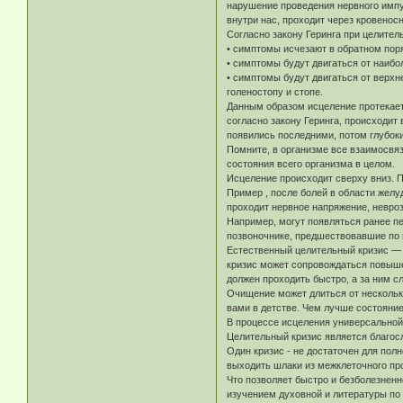
нарушение проведения нервного импу
внутри нас, проходит через кровено
Согласно закону Геринга при целител
• симптомы исчезают в обратном пор
• симптомы будут двигаться от наибо
• симптомы будут двигаться от верхне
голеностопу и стопе.
Данным образом исцеление протекает 
согласно закону Геринга, происходит
появились последними, потом глубоки
Помните, в организме все взаимосвяз
состояния всего организма в целом.
Исцеление происходит сверху вниз. Пр
Пример , после болей в области желу
проходит нервное напряжение, невроз
Например, могут появляться ранее п
позвоночнике, предшествовавшие по в
Естественный целительный кризис —
кризис может сопровождаться повыше
должен проходить быстро, а за ним 
Очищение может длиться от нескольки
вами в детстве. Чем лучше состояние
В процессе исцеления универсальной
Целительный кризис является благос
Один кризис - не достаточен для пол
выходить шлаки из межклеточного пр
Что позволяет быстро и безболезненн
изучением духовной и литературы по