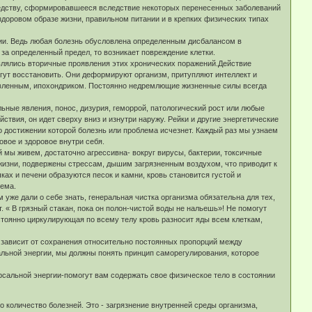
ледству, сформировавшееся вследствие некоторых перенесенных заболеваний
здоровом образе жизни, правильном питании и в крепких физических типах
ании. Ведь любая болезнь обусловлена определенным дисбалансом в
 за определенный предел, то возникает повреждение клетки.
влялись вторичные проявления этих хронических поражений.Действие
гут восстановить. Они деформируют организм, притупляют интеллект и
авленным, ипохондриком. Постоянно недремлющие жизненные силы всегда
ные явления, понос, дизурия, геморрой, патологический рост или любые
вия, он идет сверху вниз и изнутри наружу. Рейки и другие энергетические
о достижении которой болезнь или проблема исчезнет. Каждый раз мы узнаем
овое и здоровое внутри себя.
мы живем, достаточно агрессивна- вокруг вирусы, бактерии, токсичные
жизни, подвержены стрессам, дышим загрязненным воздухом, что приводит к
ах и печени образуются песок и камни, кровь становится густой и
тема.
же дали о себе знать, генеральная чистка организма обязательна для тех,
. « В грязный стакан, пока он полон-чистой воды не нальешь»! Не помогут
остоянно циркулирующая по всему телу кровь разносит яды всем клеткам,
 зависит от сохранения относительно постоянных пропорций между
льной энергии, мы должны понять принцип саморегулирования, которое
сальной энергии-помогут вам содержать свое физическое тело в состоянии
о количество болезней. Это - загрязнение внутренней среды организма,