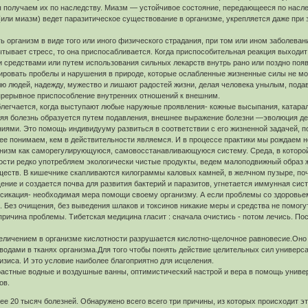
 получаем их по наследству. Миазм — устойчивое состояние, передающееся по нас
(или миазм) ведет паразитическое существование в организме, укрепляется даже при 
ь организм в виде того или иного физического страдания, при том или ином заболев
ытывает стресс, то она приспосабливается. Когда приспособительная реакция выходит
средствами или путем использования сильных лекарств внутрь рано или поздно поя
дировать пробелы и нарушения в природе, которые ослабленные жизненные силы не мо
ю людей, надежду, мужество и лишают радостей жизни, делая человека унылым, под
прерывное приспособление внутренних отношений к внешним.
легчается, когда выступают любые наружные проявления- кожные высыпания, катараль
я болезнь образуется путем подавления, внешнее выражение болезни —эволюция дейст
ниями. Это помощь индивидууму развиться в соответствии с его жизненной задачей, п
чнее понимаем, кем в действительности являемся. И в процессе практики мы рождаем н
низм как саморегулирующуюся, самовосстанавливающуюся систему. Среда, в которой 
ости редко употребляем экологически чистые продукты, ведем малоподвижный образ 
еств. В кишечнике скапливаются килограммы каловых камней, в желчном пузыре, почк
ние и создается почва для развития бактерий и паразитов, угнетается иммунная сис
икация- необходимая мера помощи своему организму. А если проблемы со здоровьем у
. Без очищения, без выведения шлаков и токсинов никакие меры и средства не помогут
 причина проблемы. Тибетская медицина гласит : сначала очистись - потом лечись. П
еличением в организме кислотности разрушается кислотно-щелочное равновесие.Оно
одами в тканях организма.Для того чтобы понять действие целительных сил универса
изиса. И это условие наиболее благоприятно для исцеления.
растные водные и воздушные ванны, оптимистический настрой и вера в помощь универ
ов.
е 20 тысяч болезней. Обнаружено всего всего три причины, из которых происходит эт